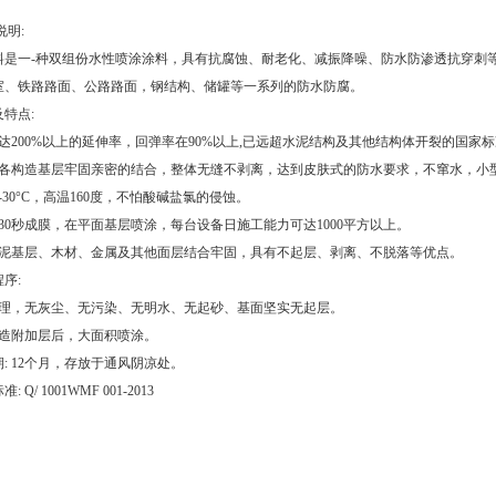
说明:
料是一-种双组份水性喷涂涂料，具有抗腐蚀、耐老化、减振降噪、防水防渗透抗穿刺
室、铁路路面、公路路面，钢结构、储罐等一系列的防水防腐。
特点:
高达200%以上的延伸率，回弹率在90%以上,已远超水泥结构及其他结构体开裂的国
与各构造基层牢固亲密的结合，整体无缝不剥离，达到皮肤式的防水要求，不窜水，小
-30°C，高温160度，不怕酸碱盐氯的侵蚀。
30秒成膜，在平面基层喷涂，每台设备日施工能力可达1000平方以上。
水泥基层、木材、金属及其他面层结合牢固，具有不起层、剥离、不脱落等优点。
序:
清理，无灰尘、无污染、无明水、无起砂、基面坚实无起层。
构造附加层后，大面积喷涂。
: 12个月，存放于通风阴凉处。
 Q/ 1001WMF 001-2013