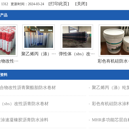
打印此页
关闭
：
1312
更新时间：2024-03-24 【
】 【
】
产品
聚乙烯丙（涤）···
弹性体（sbs）改···
物改性···
彩色有机硅防水··
资料
合物改性沥青聚酯胎防水卷材
聚乙烯丙（涤）纶
（sbs）改性沥青防水卷材
彩色有机硅防水涂
喷涂速凝橡胶沥青防水涂料
MHR多功能芯层自