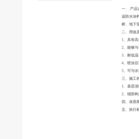
一、 产品
该防水涂
桥、地下
二、用途及
1、具有
2、能够
3、耐低温
4、喷涂后
5、可与
三、施工程
1、基层
2、细部
四、保质期
五、执行标准: