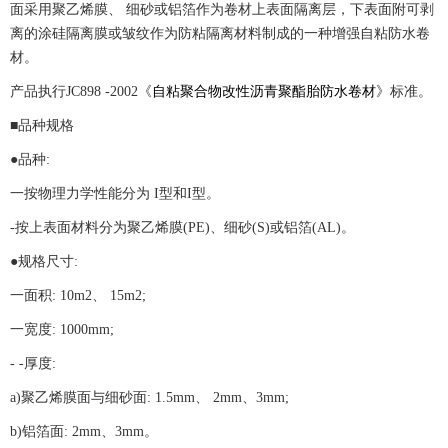
面采用聚乙烯膜、 细砂或铝箔作为卷材上表面隔离层，下表面附可剥
离的涂硅隔离膜或皱纹作为防粘隔离材料制成的一种增强自粘防水卷
材。
产品执行JC898 -2002《
自粘聚合物改性沥青聚酯胎防水卷材
》标准。
■品种规格
●品种:
一按物理力学性能分为 I型和I型。
-按上表面材料分为聚乙烯膜(PE)、细砂(S)或铝箔(AL)。
●规格尺寸:
一面积: 10m2、 15m2;
一宽度: 1000mm;
- -厚度:
a)聚乙烯膜面与细砂面: 1.5mm、 2mm、3mm;
b)铝箔面: 2mm、3mm。