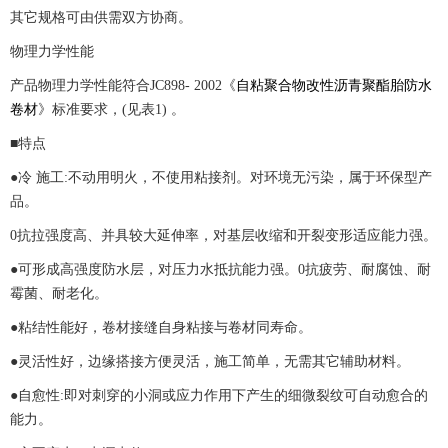
其它规格可由供需双方协商。
物理力学性能
产品物理力学性能符合JC898- 2002《
自粘聚合物改性沥青聚酯胎防水
卷材
》标准要求，(见表1) 。
■特点
●冷 施工:不动用明火，不使用粘接剂。对环境无污染，属于环保型产
品。
0抗拉强度高、并具较大延伸率，对基层收缩和开裂变形适应能力强。
●可形成高强度防水层，对压力水抵抗能力强。0抗疲劳、耐腐蚀、耐
霉菌、耐老化。
●粘结性能好，卷材接缝自身粘接与卷材同寿命。
●灵活性好，边缘搭接方便灵活，施工简单，无需其它辅助材料。
●自愈性:即对刺穿的小洞或应力作用下产生的细微裂纹可自动愈合的
能力。