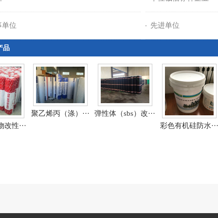
事单位
先进单位
产品
聚乙烯丙（涤）···
弹性体（sbs）改···
改性···
彩色有机硅防水··