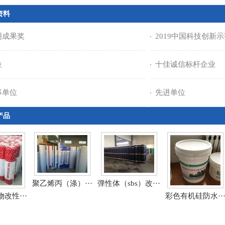
资料
明成果奖
2019中国科技创新
位
十佳诚信标杆企业
事单位
先进单位
产品
聚乙烯丙（涤）···
弹性体（sbs）改···
改性···
彩色有机硅防水··