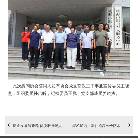
此次慰问协会陪同人员有协会党支部政工干事兼宣传委员王晓
燕，组织委员孙吉昕，纪检委员王鹏，党支部成员姜晓杰。
助企发展解难题 优质服务暖人心 威海市住建局获赠锦旗
聚乙烯丙（涤）纶高分子防水卷材